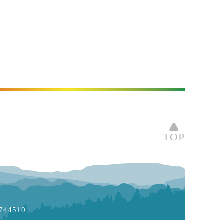
TOP
744510