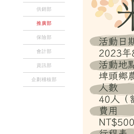
供銷部
推廣部
保險部
會計部
資訊部
企劃稽核部