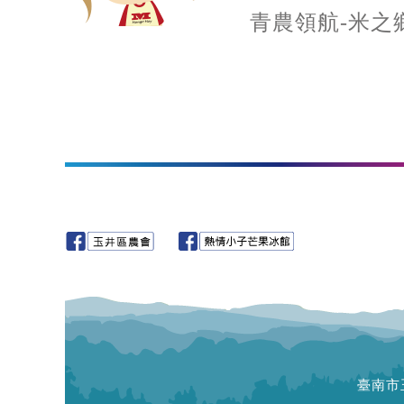
青農領航-米之
臺南市