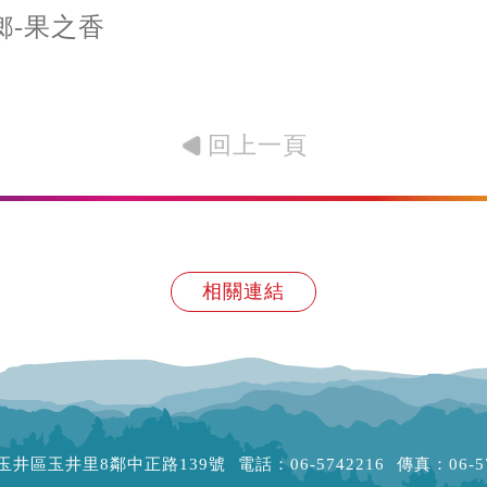
鄉-果之香
回上一頁
相關連結
玉井區玉井里8鄰中正路139號
電話：06-5742216
傳真：06-5