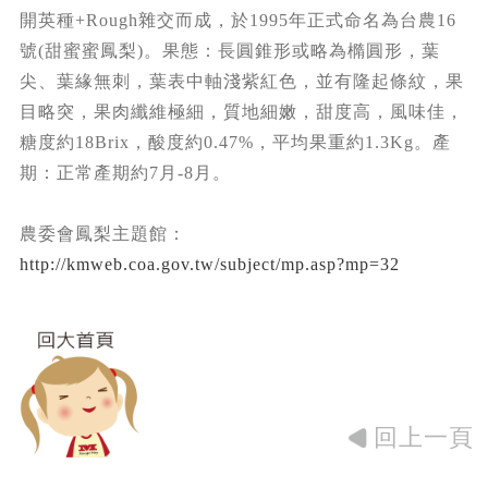
開英種+Rough雜交而成，於1995年正式命名為台農16
號(甜蜜蜜鳳梨)。果態：長圓錐形或略為橢圓形，葉
尖、葉緣無刺，葉表中軸淺紫紅色，並有隆起條紋，果
目略突，果肉纖維極細，質地細嫩，甜度高，風味佳，
糖度約18Brix，酸度約0.47%，平均果重約1.3Kg。產
期：正常產期約7月-8月。
農委會鳳梨主題館：
http://kmweb.coa.gov.tw/subject/mp.asp?mp=32
回上一頁