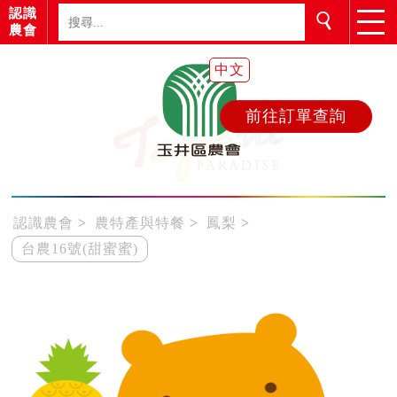
認識
農會
中文
前往訂單查詢
認識農會
農特產與特餐
鳳梨
台農16號(甜蜜蜜)