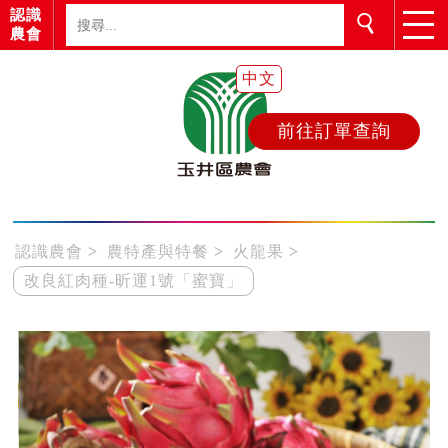
認識
農會
中文
前往訂單查詢
認識農會
農特產與特餐
火龍果
改良紅肉種-昕運1號「蜜寶」