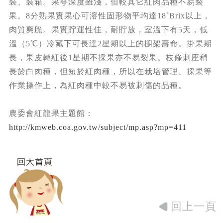
裝、裝箱。果萼深度雖淺，但較其它紅肉品種不易裂
果。8分熟果實果心可溶性固形物平均達18˚Brix以上，
肉質爽脆。果實貯運性佳，耐貯放，室溫下有5天，低
溫（5℃）冷藏下可長達2星期以上的櫥架壽命。掛果期
長，果皮轉紅後1星期不採果亦不易裂果。枝條刺座稍
長於白肉種，但短於紅肉種，所以在栽培管理、採果等
作業操作上，為紅肉種中較不易被刺傷的品種。
農委會紅龍果主題館：
http://kmweb.coa.gov.tw/subject/mp.asp?mp=411
回上一頁