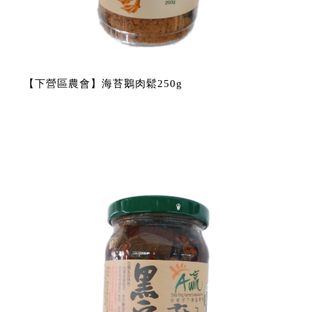
【下營區農會】海苔鵝肉鬆250g