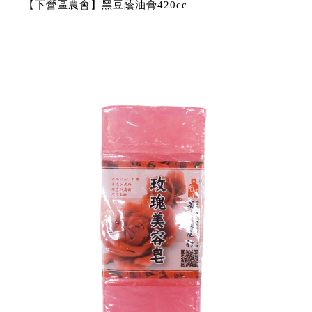
【下營區農會】黑豆蔭油膏420cc