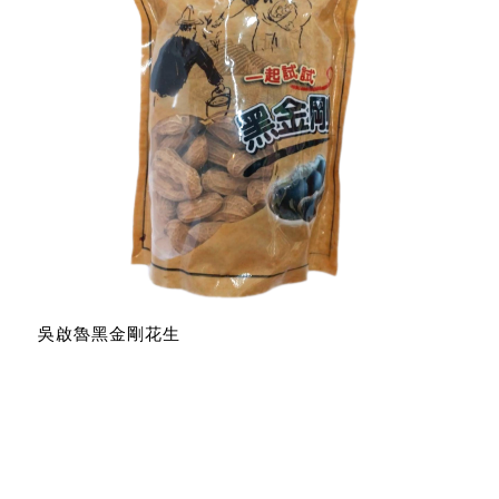
吳啟魯黑金剛花生