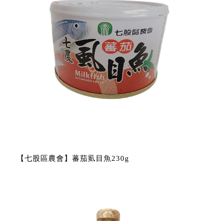
【七股區農會】蕃茄虱目魚230g