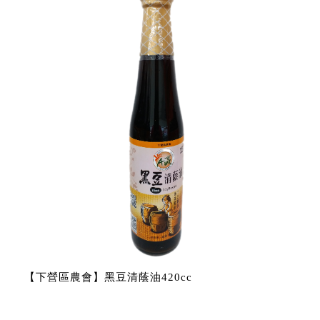
【下營區農會】黑豆清蔭油420cc