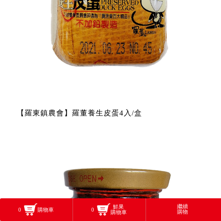
【羅東鎮農會】羅董養生皮蛋4入/盒
繼續
鮮果
購物車
0
0
購物
購物車