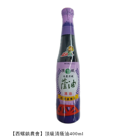
【西螺鎮農會】頂級清蔭油400ml