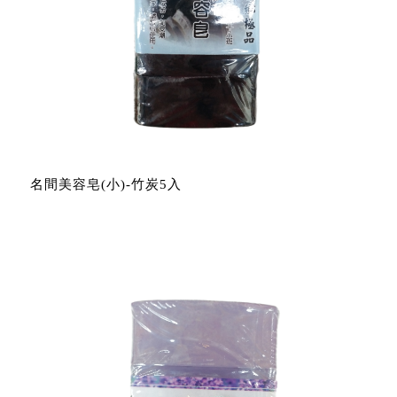
名間美容皂(小)-竹炭5入