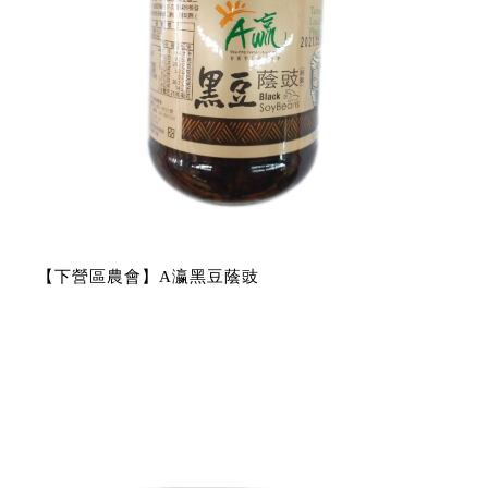
【下營區農會】A瀛黑豆蔭豉