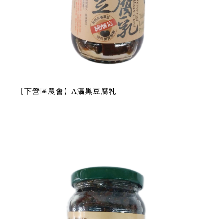
【下營區農會】A瀛黑豆腐乳