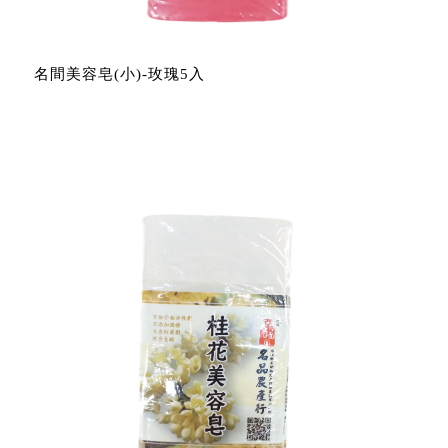
名間美容皂(小)-玫瑰5入