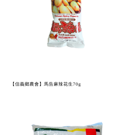
【信義鄉農會】馬告麻辣花生70g