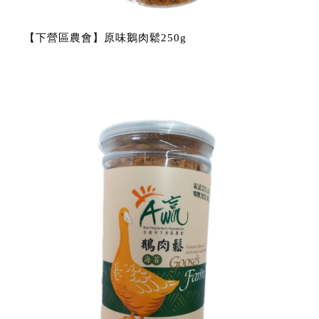
【下營區農會】原味鵝肉鬆250g